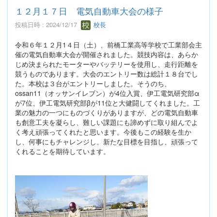
１２月１７日 電気自動車大会の様子
投稿日時 : 2024/12/17
校長
令和６年１２月1４日（土）、前橋工業高等学校で工業部会主
催の電気自動車大会が開催されました。競技内容は、あらか
じめ決まられたモーターやバッテリーを使用し、走行距離を
競うものであります。大会のエントリー数は総計１８台でし
た。本校は３台がエントリーしました。そうのち、
ossan11（オッサンイレブン）が4位入賞、伊工電気研究部α
が7位、伊工電気研究部βが11位と大健闘してくれました。工
業の魅力の一つにものづくりがありますが、どの電気自動車
も創意工夫を凝らし、難しい課題にも諦めずに取り組んでよ
く考え頑張ってくれたと思います。今後もこの経験を生か
し、何事にもチャレンジし、新たな目標を目指し、頑張って
くれることを期待しています。