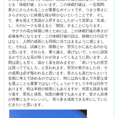
とを「休眠打破」といいます。この休眠打破は、一定期間、
寒さにさらされることが重要なポイントです。つまり寒さに
さらされないと綺麗な桜が咲かないということです。そし
て、春を迎えて気温が上昇するにしたがって花芽は「生成」
し、そのピークを迎えると「開花」することになります。
サクラの花が綺麗に咲くためには、この休眠打破の寒さが
必修条件になります。この休眠打破の話は、植物だけの話で
はなく、人間の成長にも同様に当てはまるように感じまし
た。それは、試練とか、困難とか、苦労とかにあたるのかな
と思います。それらを、乗り越え、逃げないで、いかに頑張
るかでどんな花が咲くかが決まってくるように思います。人
間は誰しも甘く、温かく楽を好みますが、「若いうちの苦労
は買ってでもしろ」と言われます。苦労や努力をした分、そ
の成果は必ず報われると思います。皆さんも楽だからという
安易に考えで決めるのではなく、時には自ら進んで大変な道
を選ぶことも重要ではないでしょうか？そして今年は巳年で
あります。蛇は本校の校章にもありますが、何度も脱皮を繰
り返す、変化と成長、知恵の象徴でもあります。皆さん自身
が何事にもチャレンジし、実り多き成長できる年にしていた
だきたいと思います。