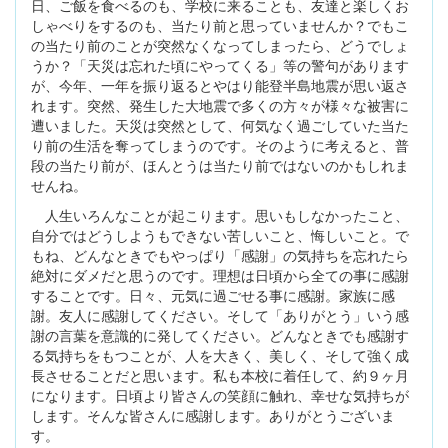
日、ご飯を食べるのも、学校に来ることも、友達と楽しくお
しゃべりをするのも、当たり前と思っていませんか？でもこ
の当たり前のことが突然なくなってしまったら、どうでしょ
うか？「天災は忘れた頃にやってくる」等の警句があります
が、今年、一年を振り返るとやはり能登半島地震が思い返さ
れます。突然、発生した大地震で多くの方々が様々な被害に
遭いました。天災は突然として、何気なく過ごしていた当た
り前の生活を奪ってしまうのです。そのように考えると、普
段の当たり前が、ほんとうは当たり前ではないのかもしれま
せんね。
人生いろんなことが起こります。思いもしなかったこと、
自分ではどうしようもできない苦しいこと、悔しいこと。で
もね、どんなときでもやっぱり「感謝」の気持ちを忘れたら
絶対にダメだと思うのです。理想は日頃から全ての事に感謝
することです。日々、元気に過ごせる事に感謝。家族に感
謝。友人に感謝してください。そして「ありがとう」いう感
謝の言葉を意識的に発してください。どんなときでも感謝す
る気持ちをもつことが、人を大きく、美しく、そして強く成
長させることだと思います。私も本校に着任して、約９ヶ月
になります。日頃より皆さんの笑顔に触れ、幸せな気持ちが
します。そんな皆さんに感謝します。ありがとうございま
す。