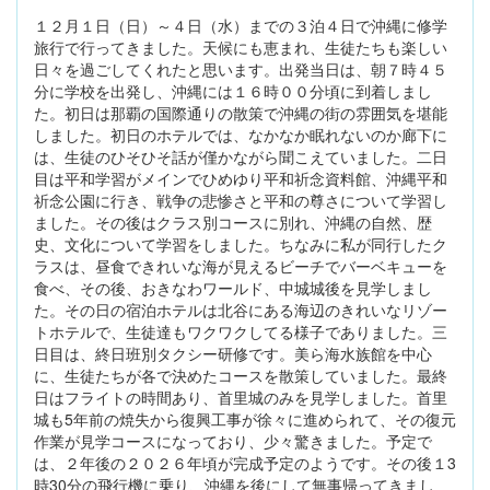
１２月１日（日）～４日（水）までの３泊４日で沖縄に修学
旅行で行ってきました。天候にも恵まれ、生徒たちも楽しい
日々を過ごしてくれたと思います。出発当日は、朝７時４５
分に学校を出発し、沖縄には１６時００分頃に到着しまし
た。初日は那覇の国際通りの散策で沖縄の街の雰囲気を堪能
しました。初日のホテルでは、なかなか眠れないのか廊下に
は、生徒のひそひそ話が僅かながら聞こえていました。二日
目は平和学習がメインでひめゆり平和祈念資料館、沖縄平和
祈念公園に行き、戦争の悲惨さと平和の尊さについて学習し
ました。その後はクラス別コースに別れ、沖縄の自然、歴
史、文化について学習をしました。ちなみに私が同行したク
ラスは、昼食できれいな海が見えるビーチでバーベキューを
食べ、その後、おきなわワールド、中城城後を見学しまし
た。その日の宿泊ホテルは北谷にある海辺のきれいなリゾー
トホテルで、生徒達もワクワクしてる様子でありました。三
日目は、終日班別タクシー研修です。美ら海水族館を中心
に、生徒たちが各で決めたコースを散策していました。最終
日はフライトの時間あり、首里城のみを見学しました。首里
城も5年前の焼失から復興工事が徐々に進められて、その復元
作業が見学コースになっており、少々驚きました。予定で
は、２年後の２０２６年頃が完成予定のようです。その後１3
時30分の飛行機に乗り、沖縄を後にして無事帰ってきまし