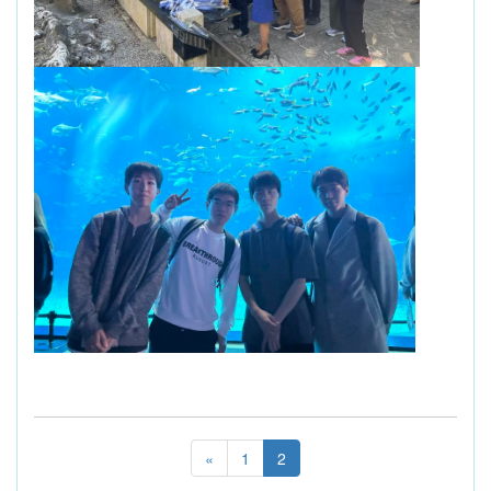
«
1
2