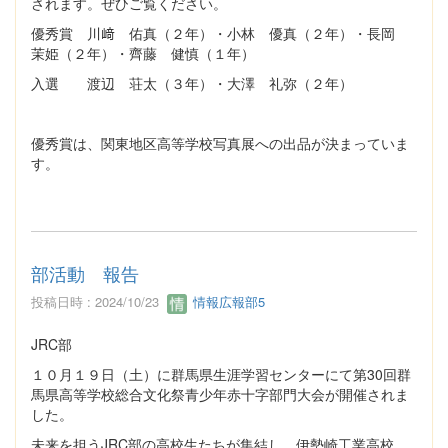
されます。ぜひご覧ください。
優秀賞 川﨑 佑真（２年）・小林 優真（２年）・長岡
茉姫（２年）・齊藤 健慎（１年）
入選 渡辺 荘太（３年）・大澤 礼弥（２年）
優秀賞は、関東地区高等学校写真展への出品が決まっていま
す。
部活動 報告
投稿日時 : 2024/10/23
情報広報部5
JRC部
１０月１９日（土）に群馬県生涯学習センターにて第30回群
馬県高等学校総合文化祭青少年赤十字部門大会が開催されま
した。
未来を担うJRC部の高校生たちが集結し、伊勢崎工業高校