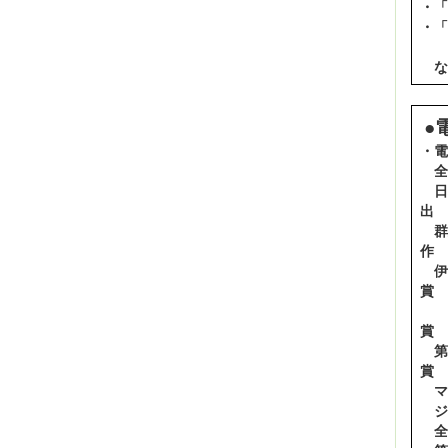
・「
・「
な
●
・電
日本
第
ジ