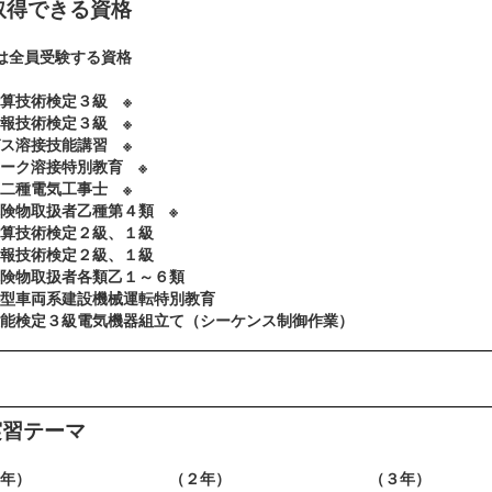
取得できる資格
は全員受験する資格
算技術検定３級 ※
報技術検定３級 ※
ス溶接技能講習 ※
ーク溶接特別教育 ※
二種電気工事士 ※
険物取扱者乙種第４類 ※
算技術検定２級、１級
情報技術検定２級、１級
険物取扱者各類乙１～６類
型車両系建設機械運転特別教育
能検定３級電気機器組立て（シーケンス制御作業）
実習テーマ
（１年） （２年） （３年）