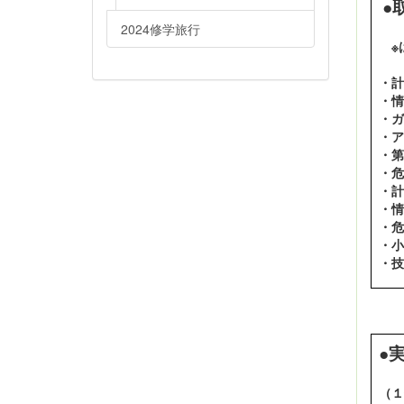
●
2024修学旅行
※
・計
・情
・ガ
・ア
・第
・危
・計
・
・危
・小
・技
●