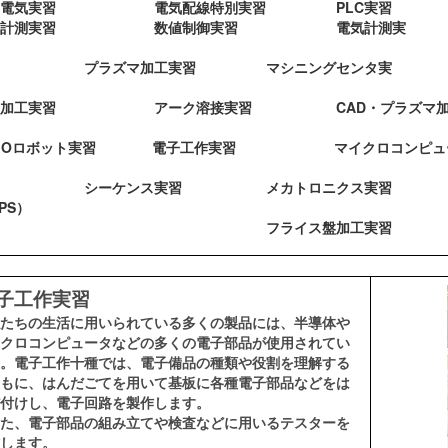
礎電気実習 電気配線特別実習 PLC実習
械計測実習 数値制御実習 電気計測実
習
旋
習
プラズマ加工実習 マシニングセンタ実
習
金加工実習 アーク溶接実習 CAD・プラズマ加
習
EGOロボット実習 電子工作実習 マイクロコンピュ
習
 シーケンス実習 メカトロニクス実習
（MPS
習 フライス盤
子工作
実習
たちの生活に用いられている多くの製品には、半導体や
クロコンピュータなどの多くの電子部品が使用されてい
。電子工作十種では、電子備品の種類や役割を理解する
もに、はんだごてを用いて基板に各種電子部品などをは
付けし、電子回路を製作します。
た、電子部品の組み立てや検査などに用いるテスターを
します。