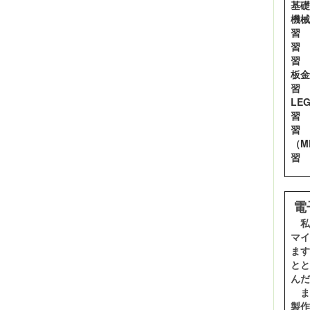
基
機
板
L
習
電
私
マイ
ます
とと
んだ
ま
製作