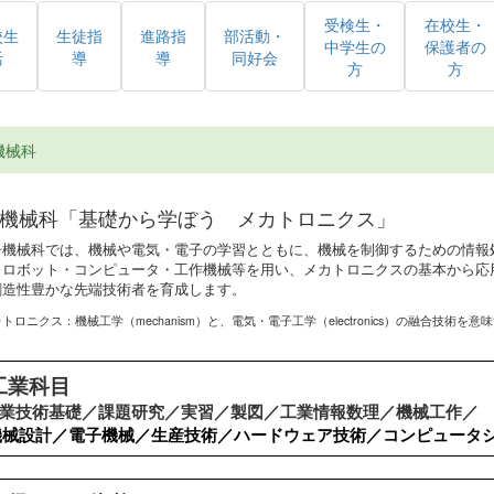
受検生・
在校生・
校生
生徒指
進路指
部活動・
中学生の
保護者の
活
導
導
同好会
方
方
機械科
機械科「基礎から学ぼう メカトロニクス」
子機械科では、機械や電気・電子の学習とともに、機械を制御するための情報
、ロボット・コンピュータ・工作機械等を用い、メカトロニクスの基本から応
創造性豊かな先端技術者を育成します。
ロニクス：機械工学（mechanism）と、電気・電子工学（electronics）の融合技術を
工業科目
業技術基礎／課題研究／実習／製図／工業情報数理／機械工作／
機械設計／電子機械／生産技術／ハードウェア技術／コンピュータ