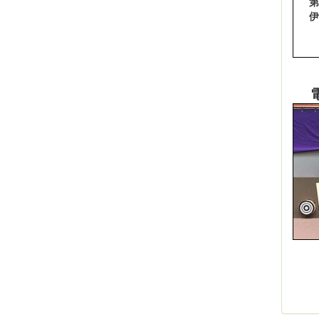
第
伊
な