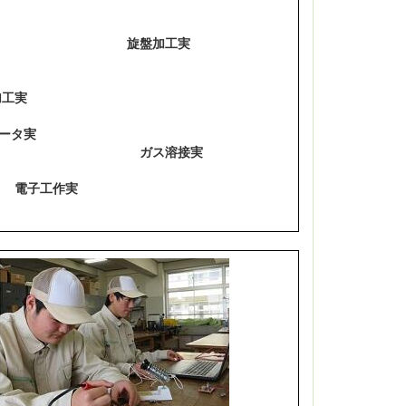
盤加工実
工実
ータ実
ガス溶接実
）
電子工作実
加工実習