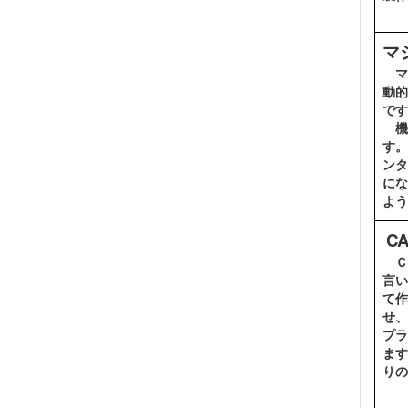
マ
マ
動的
です
機
す。
ンタ
にな
よう
C
Ｃ
言い
て作
せ、
プラ
ます
りの