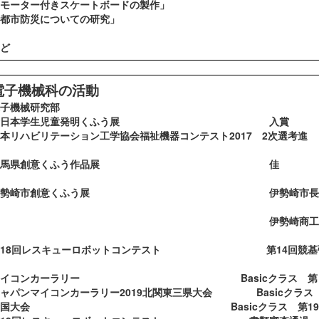
モーター付きスケートボードの製作」
都市防災についての研究」
ど
電子機械科の活動
子機械研究部
全日本学生児童発明く
リハビリテーション工学協会福祉機器コンテスト2017 2次選考進
出
群馬県創意くふう作品展 佳
作
伊勢崎市創意くふう展 伊勢崎市長
賞
伊勢崎商工会議所
賞
18回レスキューロボットコンテスト 第14回競基弘
賞
マイコンカーラリー Basi
ャパンマイコンカーラリー2019北関東三県大会 B
全国大会 Basicクラス