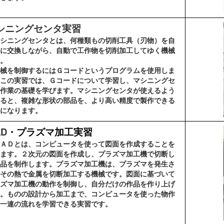
シニングセンタ実習
シニングセンタとは、何種類もの切削工具（刃物）を自
に交換しながら、自動で工作物を切削加工してゆく機械
。
械を制御するにはＧコードというプログラムを使用しま
この実習では、Ｇコードについて学習し、マシニングセ
作業の基礎を学びます。マシニングセンタが使えるよう
ると、複雑な形状の部品を、より高い精度で製作できる
になります。
AD
・プラズマ加工実習
ＡＤとは、コンピュータを使って図面を作成することを
ます。２次元の図面を作成し、プラズマ加工機で切断し
品を制作します。プラズマ加工機は、プラズマを発生さ
その熱で金属を切断加工する機械です。図面に基づいて
ズマ加工機の動作を制御し、自分だけの作品を作り上げ
。ものの設計から加工まで、コンピュータを使った物作
一連の流れを学習できる実習です。