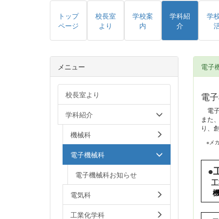
トップ
校長室
学校案
学科紹
学
ページ
より
内
介
メニュー
電子
校長室より
電子
電
学科紹介
また
り、
機械科
※メカト
電子機械科
●
電子機械科お知らせ
工
電気科
工業化学科