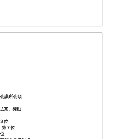
ふう展 入賞
会頭
賞、奨励
cクラス 第３位
asicクラス 第７位
 第19位