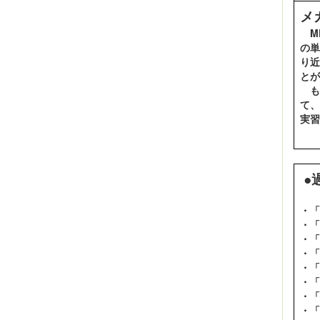
メ
MP
の単
り近
とが
も
て、
実習
●
・「
・「
・「
・「
・「
・「
・「
・「