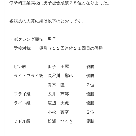
伊勢崎工業高校は男子総合成績２５位となりました。
各競技の入賞結果は以下のとおりです。
・ボクシング競技 男子
学校対抗 優勝（１２回連続２１回目の優勝）
ピン級 田子 王羅 優勝
ライトフライ級 長谷川 響己 優勝
青木 匡 ２位
フライ級 糸井 芦澪 優勝
ライト級 渡辺 大虎 優勝
小松 蒼空 ２位
ミドル級 松浦 ひろき 優勝