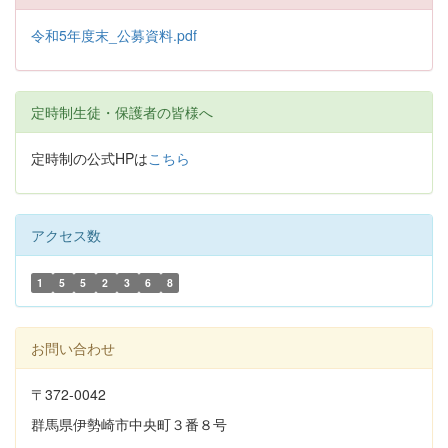
令和5年度末_公募資料.pdf
定時制生徒・保護者の皆様へ
定時制の公式HPは
こちら
アクセス数
1
5
5
2
3
6
8
お問い合わせ
〒372-0042
群馬県伊勢崎市中央町３番８号