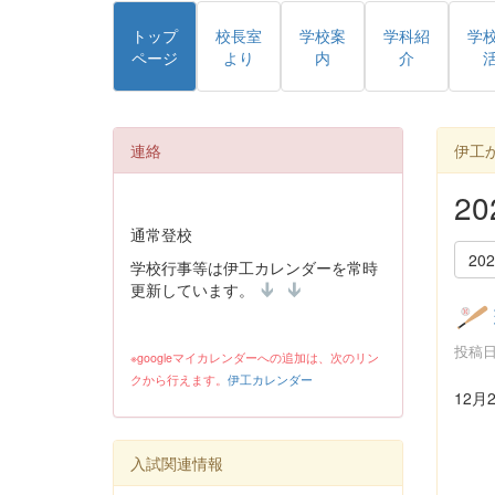
トップ
校長室
学校案
学科紹
学
ページ
より
内
介
連絡
伊工
2
通常登校
20
学校行事等は伊工カレンダーを常時
更新しています。
投稿日時
※googleマイカレンダーへの追加は、次のリン
クから行えます。
伊工カレンダー
12月
入試関連情報