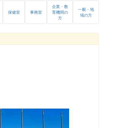
企業・教
一般・地
保健室
事務室
育機関の
域の方
方