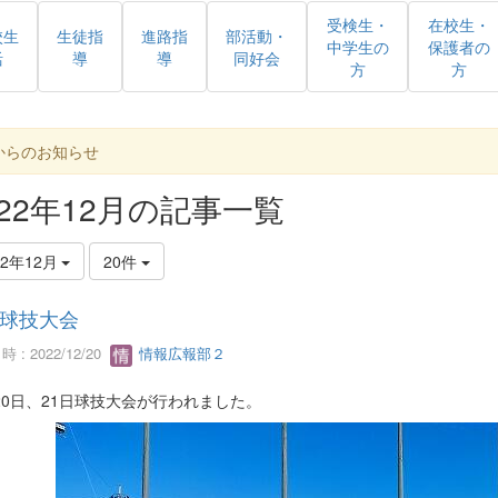
受検生・
在校生・
校生
生徒指
進路指
部活動・
中学生の
保護者の
活
導
導
同好会
方
方
からのお知らせ
022年12月の記事一覧
22年12月
20件
球技大会
 : 2022/12/20
情報広報部２
20日、21日球技大会が行われました。